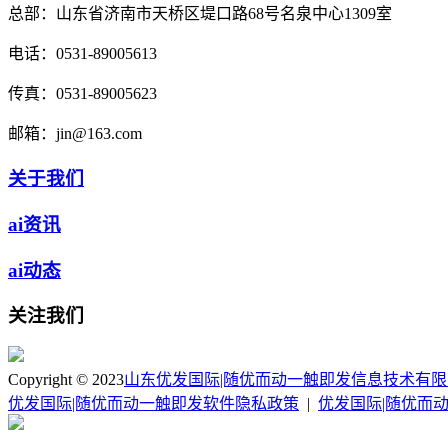
总部：
山东省济南市天桥区堤口路68号名泉中心1309室
电话：
0531-89005613
传真：
0531-89005623
邮箱：
jin@163.com
关于我们
ai资讯
ai动态
关注我们
Copyright © 2023
山东优发国际|随优而动一触即发信息技术有
优发国际|随优而动一触即发软件隐私政策
|
优发国际|随优而