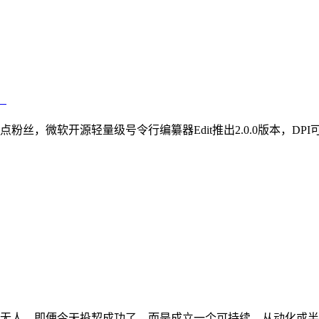
、
源轻量级号令行编纂器Edit推出2.0.0版本，DPI可达65000 华
无人，即便今天投契成功了，而是成立一个可持续、从动化或半从