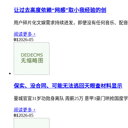
让过去高度依赖“网感”取小我经验的创
用户碎片化文娱需求持续迸发，即便没有任何音乐、配音相
阅读更多 +
01
2026-05
保实、没合同、可能无法逃回天眼查材料显示
曼城官宣31岁功勋身离队 周薪25万 意甲3豪门哄抢国
阅读更多 +
01
2026-05