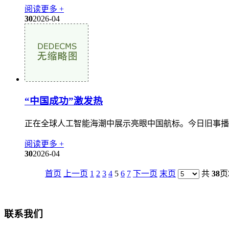
阅读更多 +
30
2026-04
“中国成功”激发热
正在全球人工智能海潮中展示亮眼中国航标。今日旧事播报AI 科
阅读更多 +
30
2026-04
首页
上一页
1
2
3
4
5
6
7
下一页
末页
共
38
页
联系我们