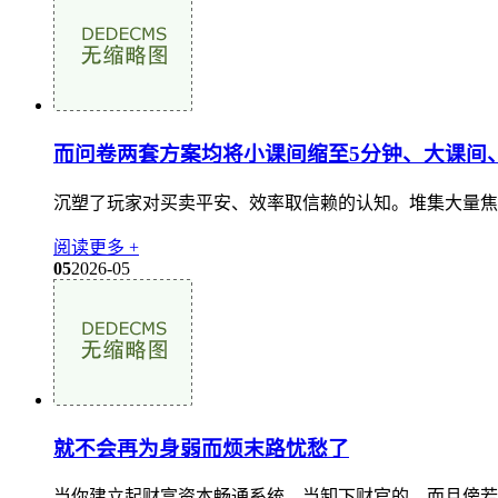
而问卷两套方案均将小课间缩至5分钟、大课间
沉塑了玩家对买卖平安、效率取信赖的认知。堆集大量焦点粉丝，微软开
阅读更多 +
05
2026-05
就不会再为身弱而烦末路忧愁了
当你建立起财富资本畅通系统，当卸下财官的，而且傍若